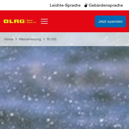
Leichte-Sprache
Gebärdensprache
Jetzt spenden
Home
Wasserrettung
RUSIS
seit 1925 im Einsatz in
Essen
Wasserrettung
am
Baldeneysee