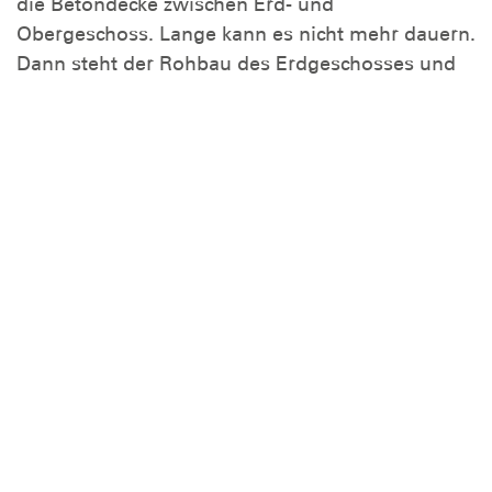
die Betondecke zwischen Erd- und
Obergeschoss. Lange kann es nicht mehr dauern.
Dann steht der Rohbau des Erdgeschosses und
die Arbeiten am Obergeschoss können beginnen.
zur Übersicht
Kurse und Ausbildung
Wasserrettung
Jugend
Der Bezirk
DLRG - Deutsche
Lebens-Rettungs-Gesellschaft
Bezirk Essen e.V.
Bankverbindung
Sparkasse Essen