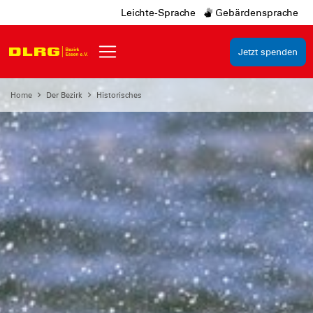
Leichte-Sprache
Gebärdensprache
Jetzt spenden
Home
Der Bezirk
Historisches
seit 1925 im Einsatz in
Essen
Wasserrettung
am
Baldeneysee
und Ruhr