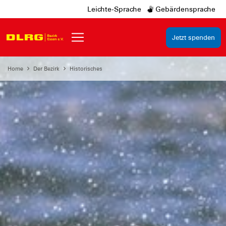
Leichte-Sprache
Gebärdensprache
Jetzt spenden
Home
Der Bezirk
Historisches
seit 1925 im Einsatz in
Essen
Wasserrettung
am
Baldeneysee
und Ruhr