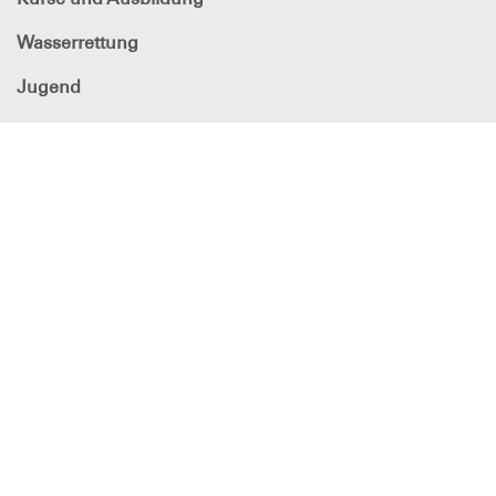
Wasserrettung
Jugend
Der Bezirk
DLRG - Deutsche
Lebens-Rettungs-Gesellschaft
Bezirk Essen e.V.
Bankverbindung
Sparkasse Essen
IBAN: DE27 3605 0105 0000 2074 72
BIC: SPESDE3EXXX
DLRG
in den sozialen Netzwerken