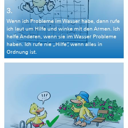
3.
Wenn ich Probleme im Wasser habe, dann rufe
ich laut um Hilfe und winke mit den Armen. Ich
helfe Anderen, wenn sie im Wasser Probleme
haben. Ich rufe nie „Hilfe“, wenn alles in
Ordnung ist.