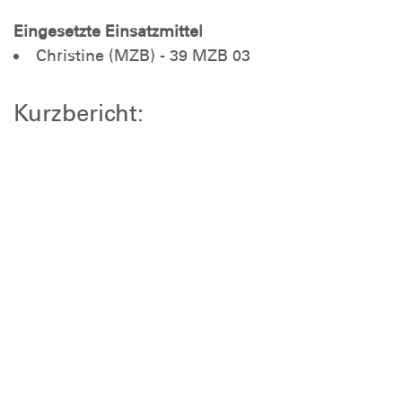
Eingesetzte Einsatzmittel
Christine (MZB) - 39 MZB 03
Kurzbericht:
Wir wurden durch die Leitstelle als First
Responder zu einem Verkehrsunfall alarmiert. Bei
Eintreffen war der Rettungsdienst bereits vor Ort
und wir nach kurzer Rücksprache wieder für
mögliche Einsätze frei.
zur Übersicht
Wichtig zu wissen