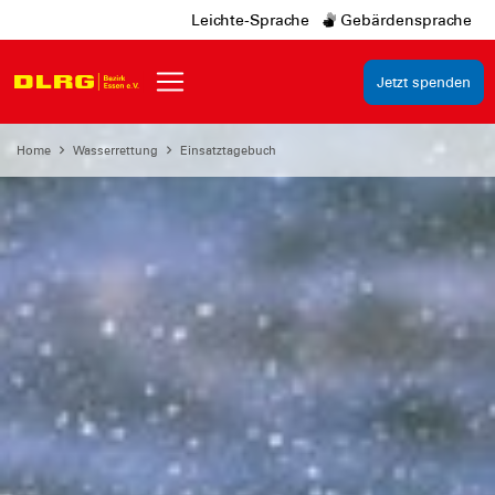
Leichte-Sprache
Gebärdensprache
Jetzt spenden
Home
Wasserrettung
Einsatztagebuch
seit 1925 im Einsatz in
Essen
Wasserrettung
am